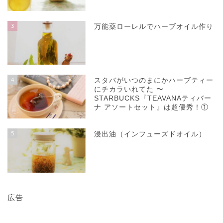
3
万能薬ローレルでハーブオイル作り
4
スタバがいつのまにかハーブティー
にチカラいれてた 〜
STARBUCKS『TEAVANAティバー
ナ アソートセット』は超優秀！①
5
浸出油（インフューズドオイル）
広告