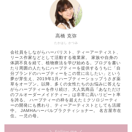
高橋 克弥
たかはし かつみ
会社員をしながらハーバリスト、ティーアーティスト、
リース作家などとして活動する複業家。 家族や自身の
体調不良を経て、植物療法を学び始める。ブログを書い
たり周囲の人たちにハーブティーを提供するうちに「自
分ブランドのハーブティーをこの世に出したい」という
夢が芽生え、2019年1月ハーブティーショップうさぎ薬
草をオープン。以降、多くの女性たちのお悩みに答えな
がらハーブティーを作り続け、大人気商品『あなただけ
のフルオーダーメイドティー』は非常に高いリピート率
を誇る。 ハーブティーの枠を超えたミクソロジーティ
ーの開発にも携わり、ティーアーティストとしても活躍
中。 JAMHAハーバルプラクティショナー。 名古屋市在
住。一児の母。
＼ Follow me ／