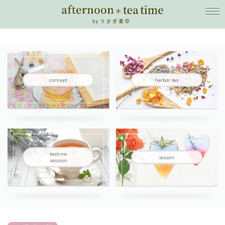
concept
herbal tea
teatime
lesson
session