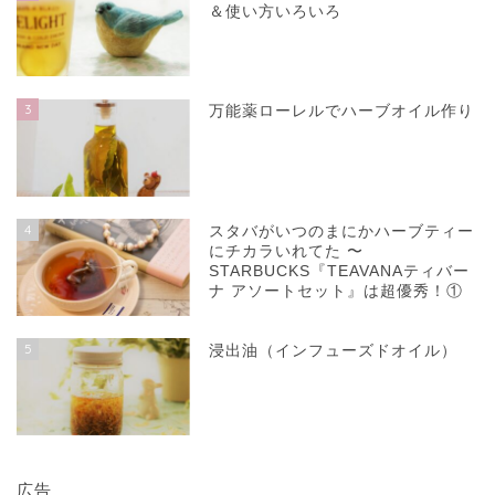
＆使い方いろいろ
3
万能薬ローレルでハーブオイル作り
4
スタバがいつのまにかハーブティー
にチカラいれてた 〜
STARBUCKS『TEAVANAティバー
ナ アソートセット』は超優秀！①
5
浸出油（インフューズドオイル）
広告