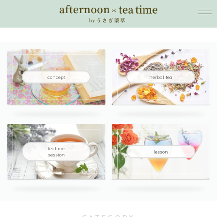
concept
herbal tea
teatime
lesson
session