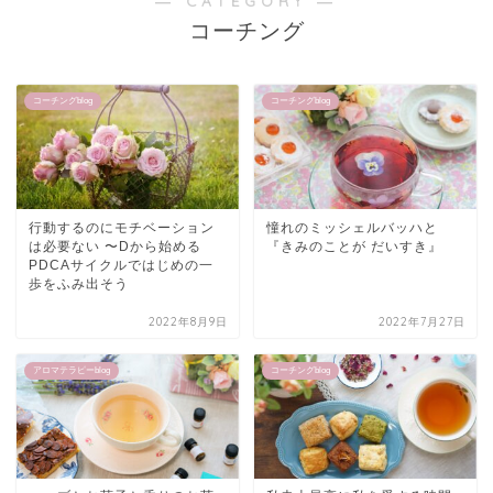
― CATEGORY ―
コーチング
コーチングblog
コーチングblog
行動するのにモチベーション
憧れのミッシェルバッハと
は必要ない 〜Dから始める
『きみのことが だいすき』
PDCAサイクルではじめの一
歩をふみ出そう
2022年8月9日
2022年7月27日
アロマテラピーblog
コーチングblog