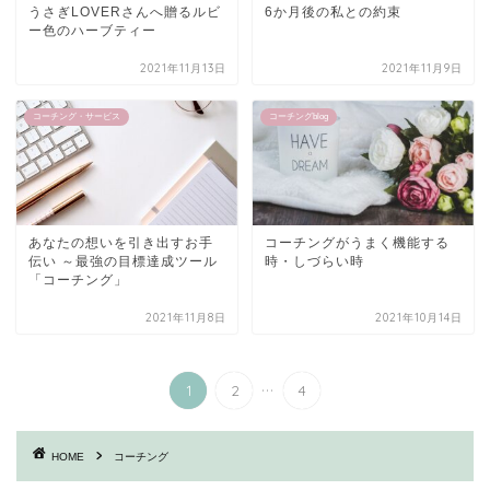
うさぎLOVERさんへ贈るルビ
6か月後の私との約束
ー色のハーブティー
2021年11月13日
2021年11月9日
コーチング・サービス
コーチングblog
あなたの想いを引き出すお手
コーチングがうまく機能する
伝い ～最強の目標達成ツール
時・しづらい時
「コーチング」
2021年11月8日
2021年10月14日
...
1
2
4
HOME
コーチング