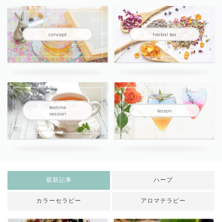
concept
herbal tea
teatime
lesson
session
最新記事
ハーブ
カラーセラピー
アロマテラピー