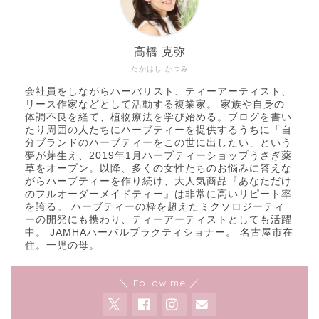
高橋 克弥
たかはし かつみ
会社員をしながらハーバリスト、ティーアーティスト、
リース作家などとして活動する複業家。 家族や自身の
体調不良を経て、植物療法を学び始める。ブログを書い
たり周囲の人たちにハーブティーを提供するうちに「自
分ブランドのハーブティーをこの世に出したい」という
夢が芽生え、2019年1月ハーブティーショップうさぎ薬
草をオープン。以降、多くの女性たちのお悩みに答えな
がらハーブティーを作り続け、大人気商品『あなただけ
のフルオーダーメイドティー』は非常に高いリピート率
を誇る。 ハーブティーの枠を超えたミクソロジーティ
ーの開発にも携わり、ティーアーティストとしても活躍
中。 JAMHAハーバルプラクティショナー。 名古屋市在
住。一児の母。
＼ Follow me ／