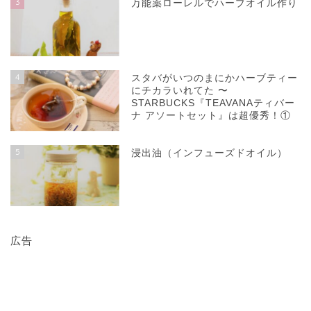
3
万能薬ローレルでハーブオイル作り
4
スタバがいつのまにかハーブティー
にチカラいれてた 〜
STARBUCKS『TEAVANAティバー
ナ アソートセット』は超優秀！①
5
浸出油（インフューズドオイル）
広告