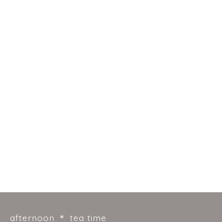
afternoon ＊ tea time