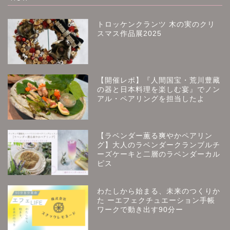
トロッケンクランツ 木の実のクリ
スマス作品展2025
【開催レポ】『人間国宝・荒川豊藏
の器と日本料理を楽しむ宴』でノン
アル・ペアリングを担当したよ
【ラベンダー薫る爽やかペアリン
グ】大人のラベンダークランブルチ
ーズケーキと二層のラベンダーカル
ピス
わたしから始まる、未来のつくりか
た ーエフェクチュエーション手帳
ワークで動き出す90分ー