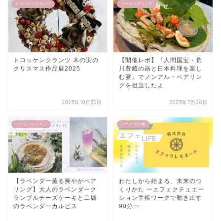
トロッケンクランツ
フードペアリング
トロッケンクランツ 木の実の
【開催レポ】『人間国宝・荒
クリスマス作品展2025
川豊藏の器と日本料理を楽し
む宴』でノンアル・ペアリン
グを担当したよ
2025年10月30日
2025年7月26日
ハーブ・レッスン
ハーブ その他
【ラベンダー薫る爽やかペア
わたしから始まる、未来のつ
リング】大人のラベンダーク
くりかた ーエフェクチュエー
ランブルチーズケーキと二層
ション手帳ワークで動き出す
のラベンダーカルピス
90分ー