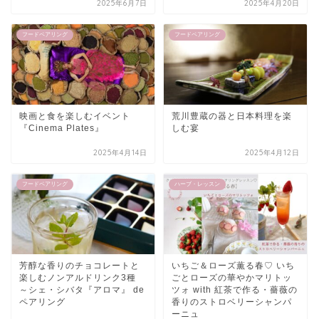
2025年6月7日
2025年4月20日
フードペアリング
フードペアリング
映画と食を楽しむイベント
荒川豊蔵の器と日本料理を楽
『Cinema Plates』
しむ宴
2025年4月14日
2025年4月12日
フードペアリング
ハーブ・レッスン
芳醇な香りのチョコレートと
いちご＆ローズ薫る春♡ いち
楽しむノンアルドリンク3種
ごとローズの華やかマリトッ
～シェ・シバタ『アロマ』 de
ツォ with 紅茶で作る・薔薇の
ペアリング
香りのストロベリーシャンパ
ーニュ