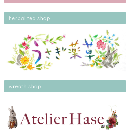
herbal tea shop
wreath shop