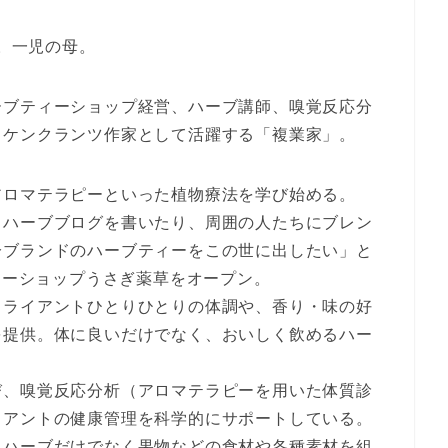
住。一児の母。
ーブティーショップ経営、ハーブ講師、嗅覚反応分
ッケンクランツ作家として活躍する「複業家」。
アロマテラピーといった植物療法を学び始める。
、ハーブブログを書いたり、周囲の人たちにブレン
分ブランドのハーブティーをこの世に出したい」と
ティーショップうさぎ薬草をオープン。
クライアントひとりひとりの体調や、香り・味の好
を提供。体に良いだけでなく、おいしく飲めるハー
び、嗅覚反応分析（アロマテラピーを用いた体質診
イアントの健康管理を科学的にサポートしている。
、ハーブだけでなく果物などの食材や各種素材を組