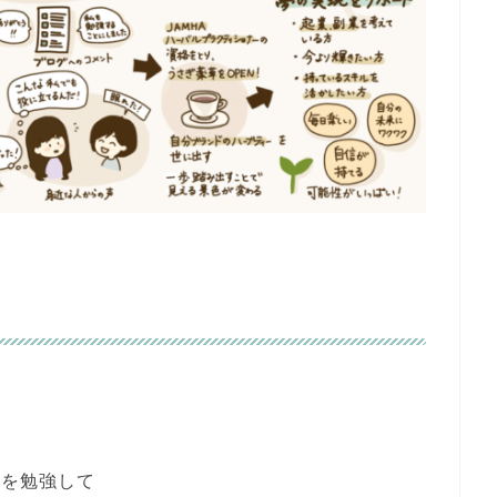
。
れを勉強して