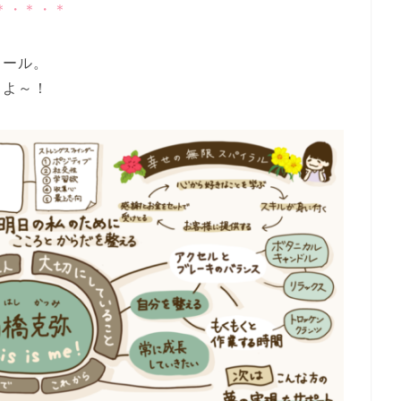
＊・＊・＊
ィール。
るよ～！