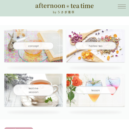
concept
herbal tea
teatime
lesson
session