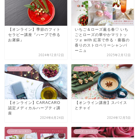
【オンライン】季節のフィト
いちご＆ローズ薫る春♡ いち
セラピー講座『ハーブで作る
ごとローズの華やかマリトッ
お屠蘇』
ツォ with 紅茶で作る・薔薇の
香りのストロベリーシャンパ
ーニュ
2024年12月12日
2025年2月12日
ハーブ・レッスン
ハーブ・レッスン
【オンライン】CARACARO
【オンライン講座】スパイス
認定メディカルハーブティ講
とチャイ
座
2024年6月24日
2024年12月5日
ハーブ・レッスン
ハーブ・レッスン