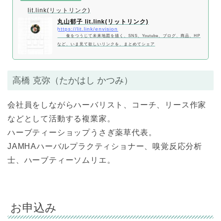
lit.link(リットリンク)
丸山郁子 lit.link(リットリンク)
https://lit.link/envision
食をつうじて未来地図を描く、SNS、Youtube、ブログ、商品、HP
など、いま見て欲しいリンクを、まとめてシェア
高橋 克弥（たかはし かつみ）
会社員をしながらハーバリスト、コーチ、リース作家
などとして活動する複業家。
ハーブティーショップうさぎ薬草代表。
JAMHAハーバルプラクティショナー、嗅覚反応分析
士、ハーブティーソムリエ。
お申込み