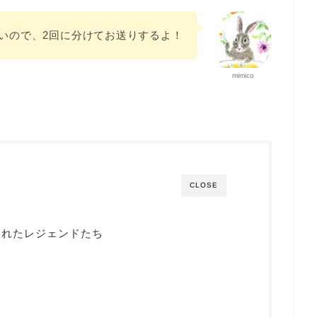
いので、2回に分けてお送りするよ！
mimico
CLOSE
されたレジェンドたち
発