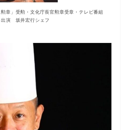
エ勲章」受勲・文化庁長官勲章受章・テレビ番組
て出演 坂井宏行シェフ