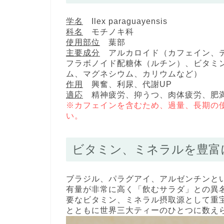
学名
Ilex paraguayensis
科名
モチノキ科
使用部位
葉部
主要成分
アルカロイド（カフェイン、テ
フラボノイド配糖体（ルチン）、ビタミ
ム、マグネシウム、カリウムなど）
作用
興奮、利尿、代謝UP
適応
精神疲労、抑うつ、肉体疲労、肥
※カフェインを含むため、過量、長期の
い。
ビタミン、ミネラルを豊富
ブラジル、パラグアイ、アルゼンチンと
有量が非常に高く「飲むサラダ」との異
要なビタミン、ミネラル摂取源として重
とともに世界三大ティーのひとつに数え