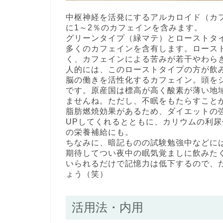
中枢神経を活発にするアルカロイド（カ
に1～2％のカフェインを含みます。
グリーンタイプ（緑マテ）とローストタ
多くのカフェインを含有します。ロース
く、カフェインによる苦みが若干やわら
人的には、このローストタイプの方が飲
脳の働きを活性化するカフェイン。頭を
です。原産国は標高が高く酸素が薄い地
ませんね。ただし、不眠をもたらすこと
脂肪燃焼効果があるため、ダイエットの
UPしてくれるとともに、カリウムの利
の栄養補給にも。
ちなみに、暗記ものの試験勉強中などに
期待してつい夜中の眠気覚ましに飲みた
いられるだけで記憶力は低下するので、
ょう（笑）
活用法・内用