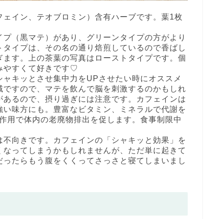
フェイン、テオブロミン）含有ハーブです。葉1枚
イプ（黒マテ）があり、グリーンタイプの方がより
トタイプは、その名の通り焙煎しているので香ばし
ぎます。上の茶葉の写真はローストタイプです。個
みやすくて好きです♡
シャキッとさせ集中力をUPさせたい時にオススメ
域ですので、マテを飲んで脳を刺激するのかもしれ
があるので、摂り過ぎには注意です。カフェインは
強い味方にも。豊富なビタミン、ミネラルで代謝を
尿作用で体内の老廃物排出を促します。食事制限中
は不向きです。カフェインの「シャキッと効果」を
くなってしまうかもしれませんが、ただ単に起きて
だったらもう腹をくくってさっさと寝てしまいまし