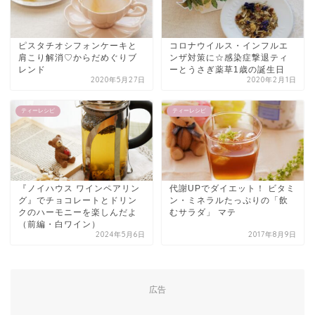
ピスタチオシフォンケーキと
コロナウイルス・インフルエ
肩こり解消♡からだめぐりブ
ンザ対策に☆感染症撃退ティ
レンド
ーとうさぎ薬草1歳の誕生日
2020年5月27日
2020年2月1日
ティーレシピ
ティーレシピ
『ノイハウス ワインペアリン
代謝UPでダイエット！ ビタミ
グ』でチョコレートとドリン
ン・ミネラルたっぷりの「飲
クのハーモニーを楽しんだよ
むサラダ」 マテ
（前編・白ワイン）
2024年5月6日
2017年8月9日
広告