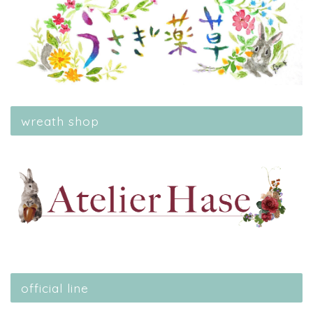
wreath shop
official line