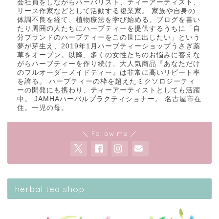
会社員をしながらハーバリスト、ティーアーティスト、
リース作家などとして活動する複業家。 家族や自身の
体調不良を経て、植物療法を学び始める。ブログを書い
たり周囲の人たちにハーブティーを提供するうちに「自
分ブランドのハーブティーをこの世に出したい」という
夢が芽生え、2019年1月ハーブティーショップうさぎ薬
草をオープン。以降、多くの女性たちのお悩みに答えな
がらハーブティーを作り続け、大人気商品『あなただけ
のフルオーダーメイドティー』は非常に高いリピート率
を誇る。 ハーブティーの枠を超えたミクソロジーティ
ーの開発にも携わり、ティーアーティストとしても活躍
中。 JAMHAハーバルプラクティショナー。 名古屋市在
住。一児の母。
＼ Follow me ／
herbal tea shop