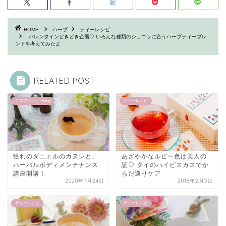
HOME
ハーブ
ティーレシピ
バレンタインどきどき企画♡ いろんな種類のショコラに合うハーブティーブレ
ンドを考えてみたよ
RELATED POST
アロマテラピーblog
ティーレシピ
憧れのダニエルのカヌレと、
あざやかなルビー色は美人の
ハーバルボディメンテナンス
証♡ タイのハイビスカスでか
講座開講！
らだ巡りケア
2020年7月24日
2018年2月5日
ティーレシピ
ティーレシピ