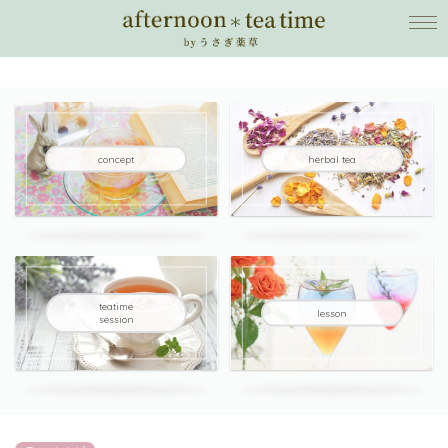
concept
herbal tea
teatime
lesson
session