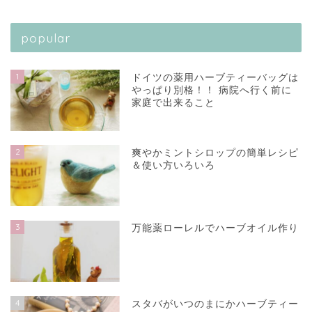
popular
1
ドイツの薬用ハーブティーバッグは
やっぱり別格！！ 病院へ行く前に
家庭で出来ること
2
爽やかミントシロップの簡単レシピ
＆使い方いろいろ
3
万能薬ローレルでハーブオイル作り
4
スタバがいつのまにかハーブティー