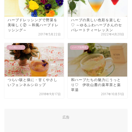
ハーブドレッシングで野菜を
ハーブの美しい色彩を楽しむ
美味しく② ～和風ハーブドレ
♡ ～ゆるふわハーブさんのセ
ッシング～
パレートティーレッスン
2017年5月22日
2022年4月20日
その他レシピ
ハーブ活用法
つらい咳と痰に・甘くやさし
和ハーブたちの魅力にうっと
いフェンネルシロップ
り♡ 伊吹山麓の薬草茶と薬
草湯
2018年9月17日
2017年10月31日
広告