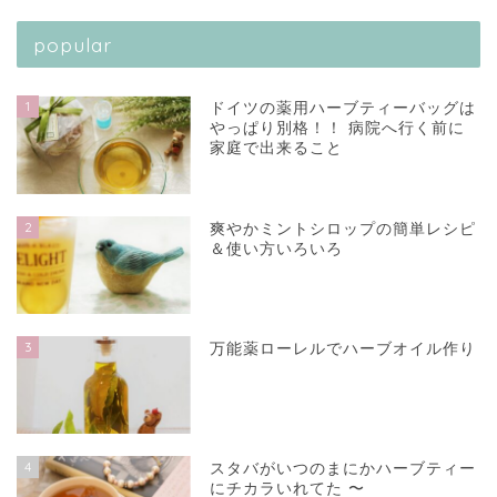
popular
1
ドイツの薬用ハーブティーバッグは
やっぱり別格！！ 病院へ行く前に
家庭で出来ること
2
爽やかミントシロップの簡単レシピ
＆使い方いろいろ
3
万能薬ローレルでハーブオイル作り
4
スタバがいつのまにかハーブティー
にチカラいれてた 〜