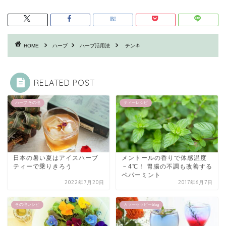
HOME
ハーブ
ハーブ活用法
チンキ
RELATED POST
ハーブ その他
ティーレシピ
日本の暑い夏はアイスハーブ
メントールの香りで体感温度
ティーで乗りきろう
－4℃！ 胃腸の不調も改善する
ペパーミント
2022年7月20日
2017年6月7日
その他レシピ
カラーセラピーblog