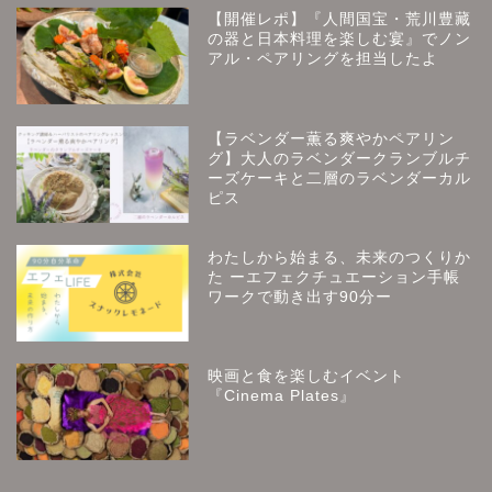
【開催レポ】『人間国宝・荒川豊藏
の器と日本料理を楽しむ宴』でノン
アル・ペアリングを担当したよ
【ラベンダー薫る爽やかペアリン
グ】大人のラベンダークランブルチ
ーズケーキと二層のラベンダーカル
ピス
わたしから始まる、未来のつくりか
た ーエフェクチュエーション手帳
ワークで動き出す90分ー
映画と食を楽しむイベント
『Cinema Plates』