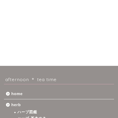
afternoon ＊ tea time
home
herb
ハーブ図鑑