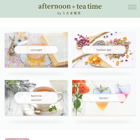
concept
herbal tea
teatime
lesson
session