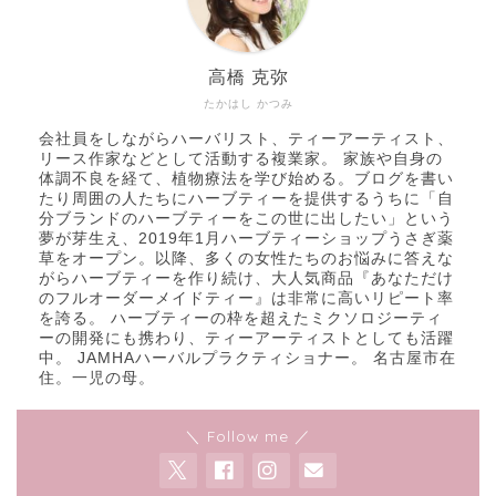
高橋 克弥
たかはし かつみ
会社員をしながらハーバリスト、ティーアーティスト、
リース作家などとして活動する複業家。 家族や自身の
体調不良を経て、植物療法を学び始める。ブログを書い
たり周囲の人たちにハーブティーを提供するうちに「自
分ブランドのハーブティーをこの世に出したい」という
夢が芽生え、2019年1月ハーブティーショップうさぎ薬
草をオープン。以降、多くの女性たちのお悩みに答えな
がらハーブティーを作り続け、大人気商品『あなただけ
のフルオーダーメイドティー』は非常に高いリピート率
を誇る。 ハーブティーの枠を超えたミクソロジーティ
ーの開発にも携わり、ティーアーティストとしても活躍
中。 JAMHAハーバルプラクティショナー。 名古屋市在
住。一児の母。
＼ Follow me ／