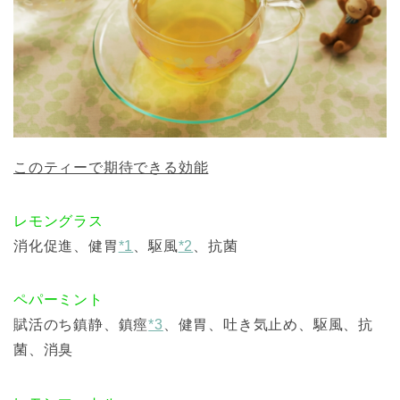
このティーで期待できる効能
レモングラス
消化促進、健胃
*1
、駆風
*2
、抗菌
ペパーミント
賦活のち鎮静、鎮痙
*3
、健胃、吐き気止め、駆風、抗
菌、消臭