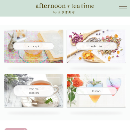
concept
herbal tea
teatime
lesson
session