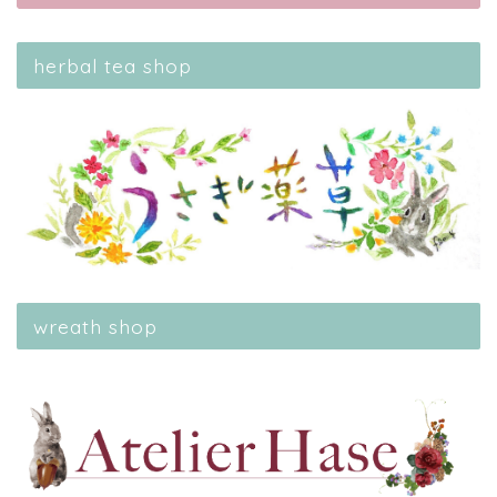
herbal tea shop
wreath shop