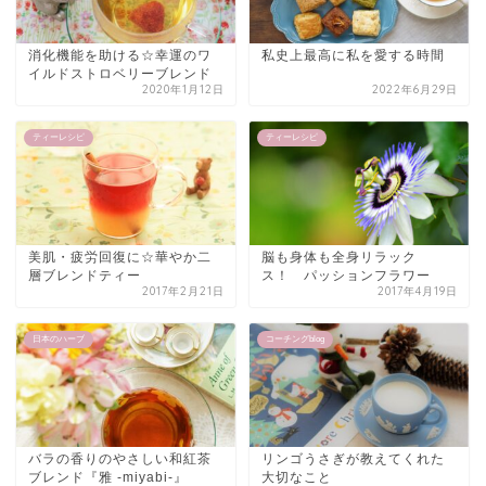
消化機能を助ける☆幸運のワ
私史上最高に私を愛する時間
イルドストロベリーブレンド
2020年1月12日
2022年6月29日
ティーレシピ
ティーレシピ
美肌・疲労回復に☆華やか二
脳も身体も全身リラック
層ブレンドティー
ス！ パッションフラワー
2017年2月21日
2017年4月19日
日本のハーブ
コーチングblog
バラの香りのやさしい和紅茶
リンゴうさぎが教えてくれた
ブレンド『雅 -miyabi-』
大切なこと