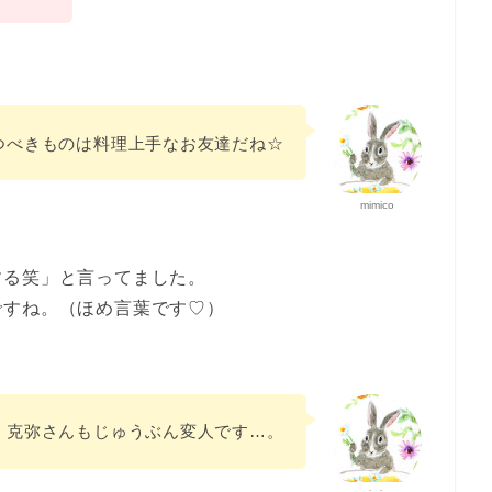
つべきものは料理上手なお友達だね☆
mimico
する笑」と言ってました。
ですね。（ほめ言葉です♡）
克弥さんもじゅうぶん変人です…。