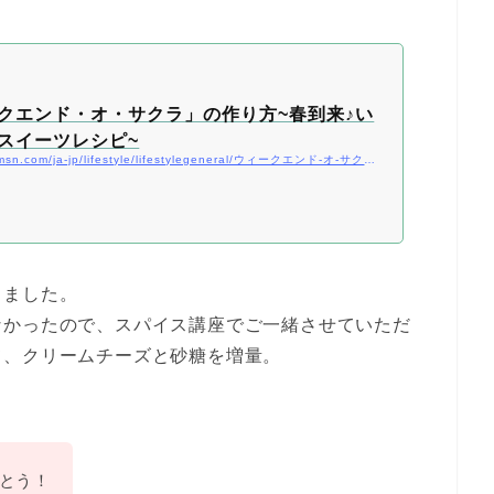
クエンド・オ・サクラ」の作り方~春到来♪い
スイーツレシピ~
https://www.msn.com/ja-jp/lifestyle/lifestylegeneral/ウィークエンド-オ-サクラ-の作り方-春到来-いちご-桜スイーツレシピ/ar-AAVqpMh
しました。
なかったので、スパイス講座でご一緒させていただ
て、クリームチーズと砂糖を増量。
とう！