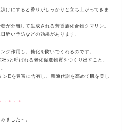
塩漬けにすると香りがしっかりと立ち上がってきま
で糖が分離して生成される芳香族化合物クマリン。
二日酔い予防などの効果があります。
ジング作用も。糖化を防いでくれるのです。
GEsと呼ばれる老化促進物質をつくり出すこと。
す。
ミンEを豊富に含有し、新陳代謝を高めて肌を美し
＊・＊・＊
てみました～。